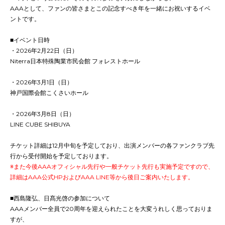
AAAとして、ファンの皆さまとこの記念すべき年を一緒にお祝いするイベ
ントです。
■イベント日時
・2026年2月22日（日）
Niterra日本特殊陶業市⺠会館 フォレストホール
・2026年3月1日（日）
神戸国際会館こくさいホール
・2026年3月8日（日）
LINE CUBE SHIBUYA
チケット詳細は12月中旬を予定しており、出演メンバーの各ファンクラブ先
行から受付開始を予定しております。
※また今後AAAオフィシャル先行や一般チケット先行も実施予定ですので、
詳細はAAA公式HPおよびAAA LINE等から後日ご案内いたします。
■西島隆弘、日髙光啓の参加について
AAAメンバー全員で20周年を迎えられたことを大変うれしく思っておりま
すが、