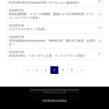
FUTURE BOYZのiamSHUMソロアルバムに参加決定！
LINE
2016/07/21
8/3(水)群馬県・スマーク伊勢崎 渡邊ヒロアキ×BRIDGET ２マン
インストアライブ決定！
2016/07/16
ヒロアキＮＥＷグッズ完成！
2016/07/16
8/26(金)柏palooza presents 3MANLIVE「夏の大三角形」出演決
定！
2016/07/15
8/15(月)埼玉：イオンタウン上里 インストアライブ決定！
＜
1
2
3
4
5
＞
アーティストトップ
利用者情報の外部送信