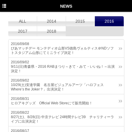
TOP
NEWS
PROFILE
ALL
2014
2015
2016
NEWS
2017
2018
MEDIA
2016/09/08
ぴあマッチデー モンテディオ山形VS徳島ヴォルティス＠NDソフ
LIVE
トスタジアム山形にてミニライブ決定！
2016/09/02
DISCOGRAPHY
9/11(日)青森県・2016 RABまつり～きて・みて・いいね！～出演
決定！
MOVIE
2016/09/02
10/29(土)安達学園 名古屋ビジュアルアーツ「ハロフェス
GOODS
Where’s the Joker？」出演決定！
Twitter
2016/08/31
ヒロアキグッズ Official Web Storeにて販売開始！
Instagram
2016/08/22
8/27(土)、8/28(日) 中京テレビ 24時間テレビ39 チャリティーラ
Facebook
イブに出演決定！
YouTube
2016/08/17