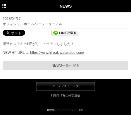
TOP
NEWS
PROFILE
2018/04/17
オフィシャルホームページニューアル！
NEWS
MEDIA
渡邊ヒロアキのHPがリニューアルしました！
LIVE
NEW HP URL →
https://www.hiroakiwatanabe.com/
DISCOGRAPHY
NEWS一覧へ戻る
MOVIE
GOODS
アーティストトップ
Twitter
利用者情報の外部送信
Instagram
avex entertainment Inc.
Facebook
YouTube