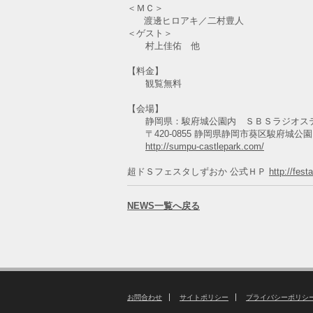
＜ＭＣ＞
渡邊ヒロアキ／二村豊人
＜ゲスト＞
村上佳佑 他
【料金】
観覧無料
【会場】
静岡県：駿府城公園内 ＳＢＳラジオステー
〒420-0855 静岡県静岡市葵区駿府城公園1
http://sumpu-castlepark.com/
超ドＳフェスタしずおか 公式ＨＰ
http://fest
NEWS一覧へ戻る
お問合わせ
サイトポリシー
プライバシーポリシ