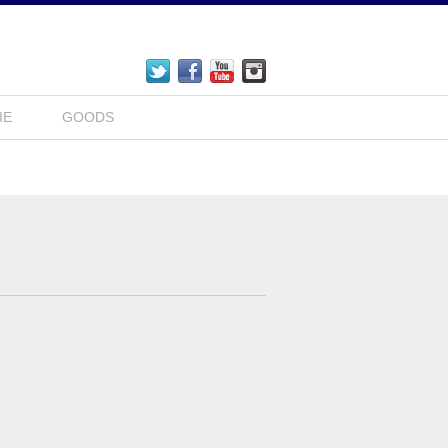
IE
GOODS