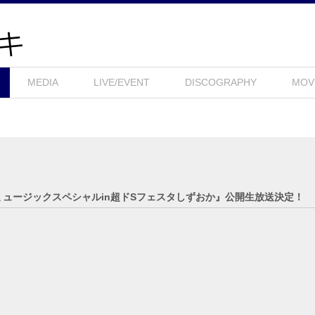
MEDIA
LIVE/EVENT
DISCOGRAPHY
MOV
ランミュージックスペシャルin超ドSフェスタしずおか』公開生放送決定！