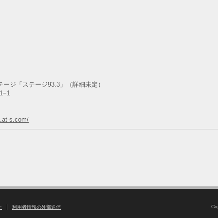
ジ「ステージ93.3」（詳細未定）
−1
a.at-s.com/
Co
ー
利用者情報の外部送信