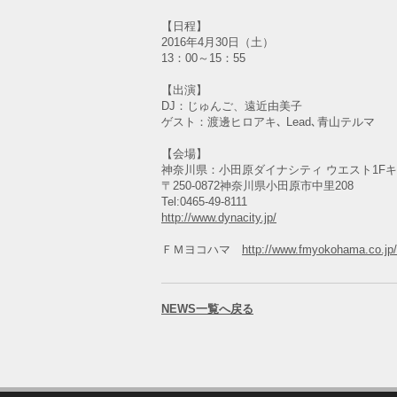
【日程】
2016年4月30日（土）
13：00～15：55
【出演】
DJ：じゅんご、遠近由美子
ゲスト：渡邊ヒロアキ､ Lead､青山テルマ
【会場】
神奈川県：小田原ダイナシティ ウエスト1F
〒250-0872神奈川県小田原市中里208
Tel:0465-49-8111
http://www.dynacity.jp/
ＦＭヨコハマ
http://www.fmyokohama.co.jp/
NEWS一覧へ戻る