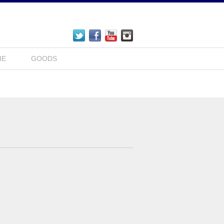
IE
GOODS