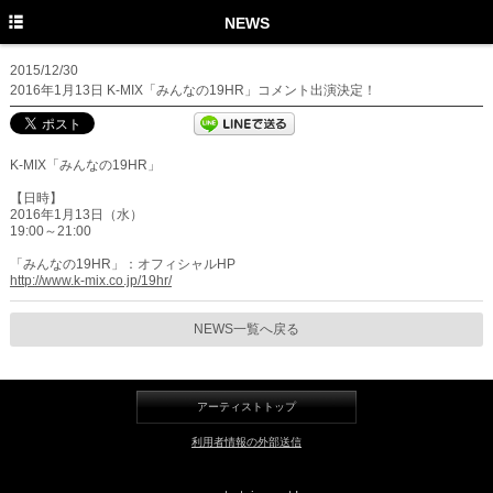
TOP
NEWS
PROFILE
2015/12/30
2016年1月13日 K-MIX「みんなの19HR」コメント出演決定！
NEWS
MEDIA
K-MIX「みんなの19HR」
LIVE
【日時】
2016年1月13日（水）
19:00～21:00
DISCOGRAPHY
「みんなの19HR」：オフィシャルHP
MOVIE
http://www.k-mix.co.jp/19hr/
GOODS
NEWS一覧へ戻る
Twitter
Instagram
アーティストトップ
利用者情報の外部送信
Facebook
YouTube