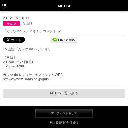
TOP
MEDIA
PROFILE
2016/01/25 16:00
FM山陰
RADIO
NEWS
「ガッツ da レディオ！」コメントOA！
MEDIA
FM山陰「ガッツ da レディオ!」
LIVE
【日時】
DISCOGRAPHY
2016年1月25日(月)
16:00～18:00
MOVIE
ガッツ da レディオ!:オフィシャルWEB
http://www.fm-sanin.co.jp/guts/
GOODS
MEDIA一覧へ戻る
Twitter
Instagram
アーティストトップ
Facebook
利用者情報の外部送信
YouTube