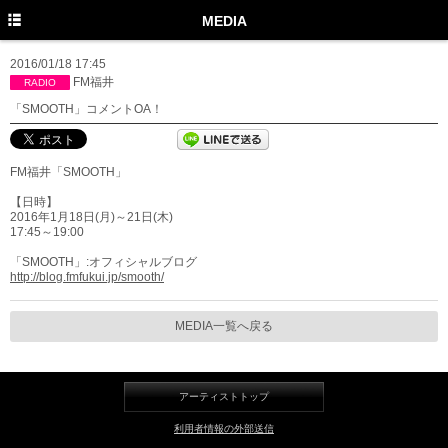
TOP
MEDIA
PROFILE
2016/01/18 17:45
FM福井
RADIO
NEWS
「SMOOTH」コメントOA！
MEDIA
FM福井「SMOOTH」
LIVE
【日時】
DISCOGRAPHY
2016年1月18日(月)～21日(木)
17:45～19:00
MOVIE
「SMOOTH」:オフィシャルブログ
http://blog.fmfukui.jp/smooth/
GOODS
MEDIA一覧へ戻る
Twitter
Instagram
アーティストトップ
Facebook
利用者情報の外部送信
YouTube