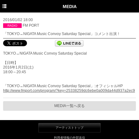
TOP
MEDIA
PROFILE
2016/01/02 18:00
FM PORT
RADIO
NEWS
「TOKYO→NIGATA Music Convoy Saturday Special」コメント出演！
MEDIA
TOKYO→NIGATA Music Convoy Saturday Special
LIVE
【日時】
DISCOGRAPHY
2016年1月2日(土)
18:00～20:45
MOVIE
「TOKYO→NIGATA Music Convoy Saturday Special」:オフィシャルHP
GOODS
http://www.fmport.com/program/?key=25338259dc6ebe0a009da44d937a2ec9
Twitter
MEDIA一覧へ戻る
Instagram
Facebook
アーティストトップ
YouTube
利用者情報の外部送信