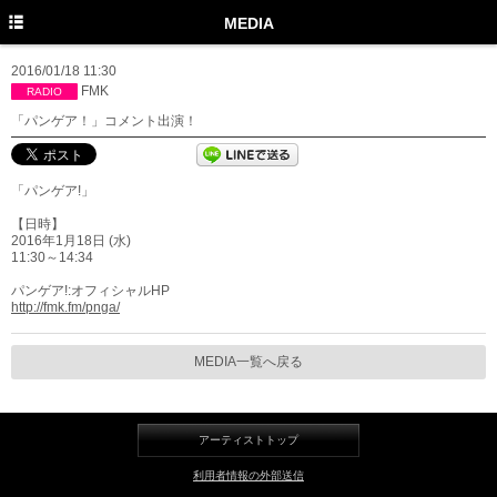
TOP
MEDIA
PROFILE
2016/01/18 11:30
FMK
RADIO
NEWS
「パンゲア！」コメント出演！
MEDIA
「パンゲア!」
LIVE
【日時】
DISCOGRAPHY
2016年1月18日 (水)
11:30～14:34
MOVIE
パンゲア!:オフィシャルHP
http://fmk.fm/pnga/
GOODS
MEDIA一覧へ戻る
Twitter
Instagram
アーティストトップ
Facebook
利用者情報の外部送信
YouTube