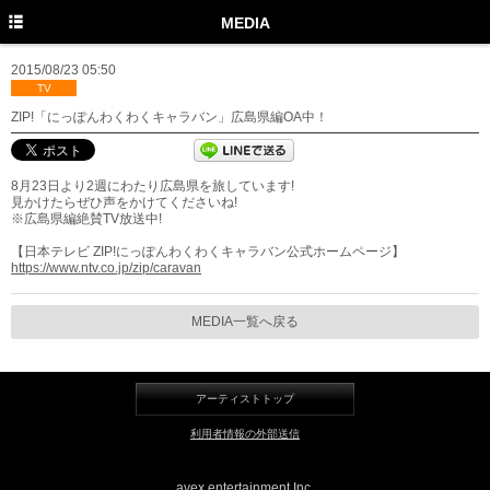
TOP
MEDIA
PROFILE
2015/08/23 05:50
TV
NEWS
ZIP!「にっぽんわくわくキャラバン」広島県編OA中！
MEDIA
8月23日より2週にわたり広島県を旅しています!
LIVE
見かけたらぜひ声をかけてくださいね!
※広島県編絶賛TV放送中!
DISCOGRAPHY
【日本テレビ ZIP!にっぽんわくわくキャラバン公式ホームページ】
https://www.ntv.co.jp/zip/caravan
MOVIE
GOODS
MEDIA一覧へ戻る
Twitter
アーティストトップ
Instagram
利用者情報の外部送信
Facebook
YouTube
avex entertainment Inc.