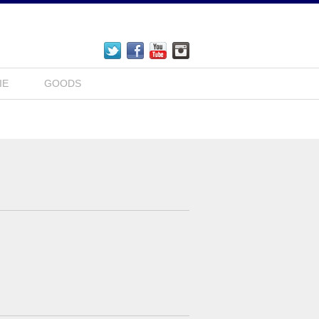
IE
GOODS