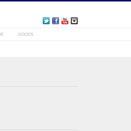
IE
GOODS