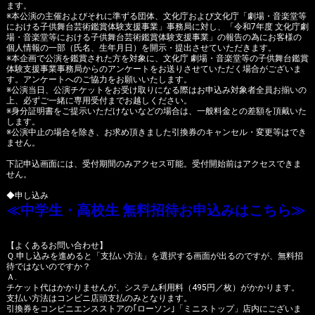
ます。
※本公演の主催およびそれに準ずる団体、文化庁および文化庁「劇場・音楽堂等
における子供舞台芸術鑑賞体験支援事業」事務局に対し、「令和7年度 文化庁劇
場・音楽堂等における子供舞台芸術鑑賞体験支援事業」の報告の為にお客様の
個人情報の一部（氏名、生年月日）を開示・提出させていただきます。
※本企画で公演を鑑賞された方を対象に、文化庁 劇場・音楽堂等の子供舞台鑑賞
体験支援事業事務局からのアンケートをお送りさせていただく場合がございま
す。アンケートへのご協力をお願いいたします。
※公演当日、公演チケットをお受け取りになる際はお申込み対象者全員お揃いの
上、必ずご一緒に専用受付までお越しください。
※身分証明書をご提示いただけないなどの場合は、一般料金との差額を頂戴いた
します。
※公演中止の場合を除き、お求め頂きました引換券のキャンセル・変更等はでき
ません。
下記申込画面には、受付期間のみアクセス可能。受付開始前はアクセスできま
せん。
◆申し込み
≪中学生・高校生 無料招待お申込みはこちら≫
【よくあるお問い合わせ】
Ｑ.申し込みを進めると「支払い方法」を選択する画面が出るのですが、無料招
待ではないのですか？
Ａ.
チケット代はかかりませんが、システム利用料（495円／枚）がかかります。
支払い方法はコンビニ店頭支払のみとなります。
引換券をコンビニエンスストアの｢ローソン｣「ミニストップ」店内にございま