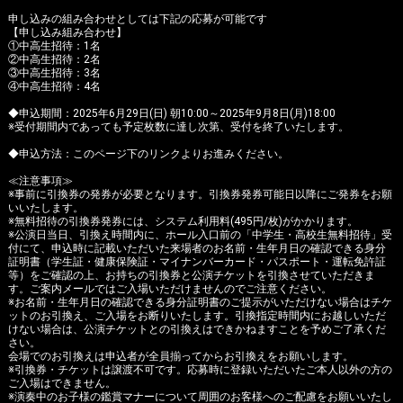
申し込みの組み合わせとしては下記の応募が可能です
Instagram
【申し込み組み合わせ】
①中高生招待：1名
②中高生招待：2名
③中高生招待：3名
④中高生招待：4名
◆申込期間：2025年6月29日(日) 朝10:00～2025年9月8日(月)18:00
※受付期間内であっても予定枚数に達し次第、受付を終了いたします。
◆申込方法：このページ下のリンクよりお進みください。
≪注意事項≫
※事前に引換券の発券が必要となります。引換券発券可能日以降にご発券をお願
いいたします。
※無料招待の引換券発券には、システム利用料(495円/枚)がかかります。
※公演日当日、引換え時間内に、ホール入口前の「中学生・高校生無料招待」受
付にて、申込時に記載いただいた来場者のお名前・生年月日の確認できる身分
証明書（学生証・健康保険証・マイナンバーカード・パスポート・運転免許証
等）をご確認の上、お持ちの引換券と公演チケットを引換させていただきま
す。ご案内メールではご入場いただけませんのでご注意ください。
※お名前・生年月日の確認できる身分証明書のご提示がいただけない場合はチケ
ットのお引換え、ご入場をお断りいたします。引換指定時間内にお越しいただ
けない場合は、公演チケットとの引換えはできかねますことを予めご了承くだ
さい。
会場でのお引換えは申込者が全員揃ってからお引換えをお願いします。
※引換券・チケットは譲渡不可です。応募時に登録いただいたご本人以外の方の
ご入場はできません。
※演奏中のお子様の鑑賞マナーについて周囲のお客様へのご配慮をお願いいたし