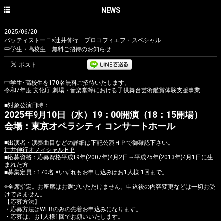
HOME
NEWS
NEWS
2025/06/20
バッティストーニ×辻󠄀井伸行 プロコフィエフ・スペシャル
CONCERT
中学生・高校生 無料ご招待のお知らせ
DISCOGRAPHY
中学生･高校生を170名無料ご招待いたします。
PROFILE
令和7年度 文化庁 劇場・音楽堂等における子供舞台芸術鑑賞体験支援事業
PHOTO GALLERY
■対象公演日時：
2025年9月10日（水）19：00開演（18：15開場）
CONTACT
会場：東京オペラシティ コンサートホール
English site
■出演者・演奏曲目などの詳細は下記公演ＨＰで御確認下さい。
辻󠄀井伸行オフィシャルＨＰ
■応募資格：応募資格平成19年(2007年)4月2日～平成25年(2013年)4月1日に生
avex classics official site
まれた方
■募集定員：170名 ※いずれもお申し込みはお1人様 1回まで。
avex classics facebook
※全席指定。お座席はお選びいただけません。申込後の内容変更などは一切お受
けできません。
avex classics twitter
【応募方法】
・応募方法はWEBのみの先着お申込みになります。
・応募は、お1人様1回でお願いいたします。
avex classics YouTube