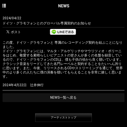
HOME
NEWS
NEWS
2024/04/22
ドイツ・グラモフォンとのグローバル専属契約のお知らせ
CONCERT
DISCOGRAPHY
この度、ドイツ・グラモフォンと 専属のレコーディング契約を結ぶことになり
ました。
PROFILE
ドイツ・グラモフォンには、マルタ・アルゲリッチやマウリツィオ・ポリーニ
をはじめ、敬愛する素晴らしいピアニストの皆さんが多くの名盤を録音してい
るので、ドイツ・グラモフォンのCDは、僕も子供の頃から良く聴いています。
PHOTO GALLERY
クラシック音楽をリードしてきた名門レーベルと契約することをたいへん誇り
に思います。また、今後、リリースされるCDやストリーミングを通じて、世界
CONTACT
中のより多くの人たちに僕の演奏を聴いてもらえることを非常に嬉しく思いま
す。
English site
2024年4月22日 辻井伸行
avex classics official site
NEWS一覧へ戻る
avex classics facebook
avex classics twitter
アーティストトップ
avex classics YouTube