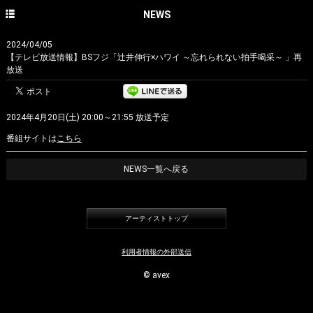
HOME
NEWS
NEWS
2024/04/05
【テレビ放送情報】BSフジ「辻井伸行×ハワイ ～忘れられない拍手喝采～ 」再
CONCERT
放送
DISCOGRAPHY
2024年4月20日(土) 20:00～21:55 放送予定
PROFILE
番組サイトは
こちら
PHOTO GALLERY
NEWS一覧へ戻る
CONTACT
English site
アーティストトップ
avex classics official site
利用者情報の外部送信
avex classics facebook
© avex
avex classics twitter
avex classics YouTube