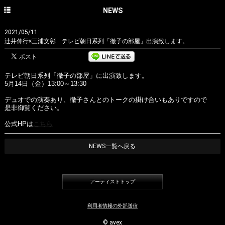
HOME
NEWS
NEWS
2021/05/11
辻井伸行×三浦文彰 テレビ朝日系列「徹子の部屋」出演致します。
CONCERT
DISCOGRAPHY
テレビ朝日系列「徹子の部屋」に出演致します。
5月14日（金）13:00～13:30
PROFILE
デュオでの演奏あり、徹子さんとのトークの掛け合いもありですので
PHOTO GALLERY
是非御覧ください。
公式HPは
こちら
CONTACT
English site
NEWS一覧へ戻る
avex classics official site
アーティストトップ
avex classics facebook
avex classics twitter
利用者情報の外部送信
© avex
avex classics YouTube