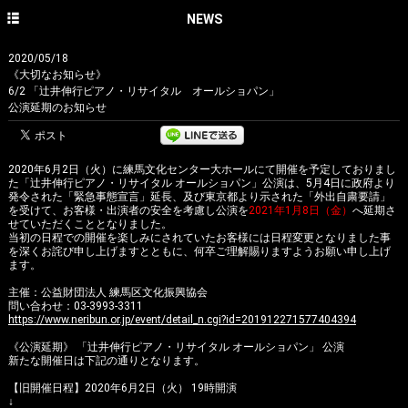
HOME
NEWS
NEWS
2020/05/18
《大切なお知らせ》
CONCERT
6/2 「辻井伸行ピアノ・リサイタル オールショパン」
公演延期のお知らせ
DISCOGRAPHY
PROFILE
2020年6月2日（火）に練馬文化センター大ホールにて開催を予定しておりまし
た「辻井伸行ピアノ・リサイタル オールショパン」公演は、5月4日に政府より
PHOTO GALLERY
発令された「緊急事態宣言」延長、及び東京都より示された「外出自粛要請」
を受けて、お客様・出演者の安全を考慮し公演を
2021年1月8日（金）
へ延期さ
せていただくこととなりました。
CONTACT
当初の日程での開催を楽しみにされていたお客様には日程変更となりました事
を深くお詫び申し上げますとともに、何卒ご理解賜りますようお願い申し上げ
English site
ます。
主催：公益財団法人 練馬区文化振興協会
avex classics official site
問い合わせ：03-3993-3311
https://www.neribun.or.jp/event/detail_n.cgi?id=201912271577404394
avex classics facebook
《公演延期》 「辻井伸行ピアノ・リサイタル オールショパン」 公演
新たな開催日は下記の通りとなります。
avex classics twitter
【旧開催日程】2020年6月2日（火） 19時開演
↓
avex classics YouTube