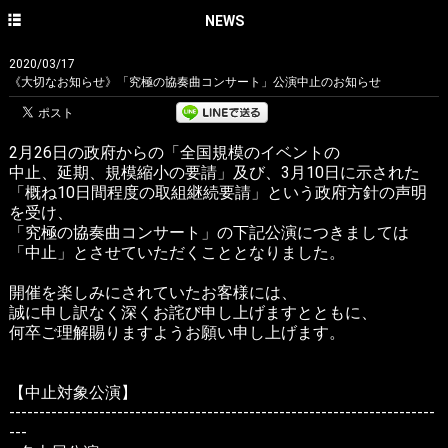
HOME
NEWS
NEWS
2020/03/17
《大切なお知らせ》「究極の協奏曲コンサート」公演中止のお知らせ
CONCERT
DISCOGRAPHY
2月26日の政府からの「全国規模のイベントの
中止、延期、規模縮小の要請」及び、3月10日に示された
PROFILE
「概ね10日間程度の取組継続要請」という政府方針の声明
を受け、
PHOTO GALLERY
「究極の協奏曲コンサート」の下記公演につきましては
「中止」とさせていただくこととなりました。
CONTACT
English site
開催を楽しみにされていたお客様には、
誠に申し訳なく深くお詫び申し上げますとともに、
avex classics official site
何卒ご理解賜りますようお願い申し上げます。
avex classics facebook
【中止対象公演】
avex classics twitter
-----------------------------------------------------------------------
---
avex classics YouTube