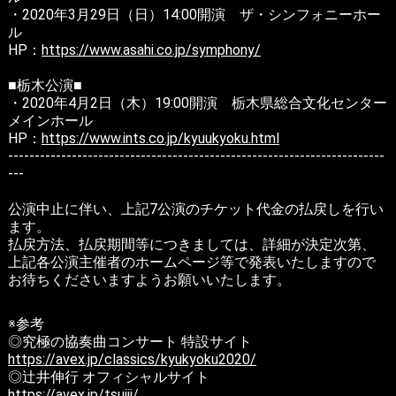
・2020年3月29日（日）14:00開演 ザ・シンフォニーホー
ル
HP：
https://www.asahi.co.jp/symphony/
■栃木公演■
・2020年4月2日（木）19:00開演 栃木県総合文化センター
メインホール
HP：
https://www.ints.co.jp/kyuukyoku.html
-----------------------------------------------------------------------
---
公演中止に伴い、上記7公演のチケット代金の払戻しを行い
ます。
払戻方法、払戻期間等につきましては、詳細が決定次第、
上記各公演主催者のホームページ等で発表いたしますので
お待ちくださいますようお願いいたします。
※参考
◎究極の協奏曲コンサート 特設サイト
https://avex.jp/classics/kyukyoku2020/
◎辻井伸行 オフィシャルサイト
https://avex.jp/tsujii/