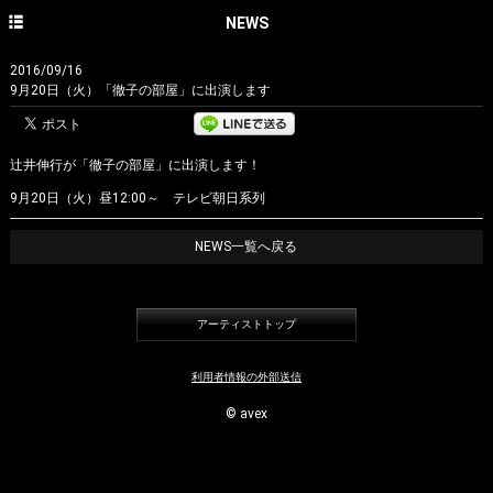
HOME
NEWS
NEWS
2016/09/16
9月20日（火）「徹子の部屋」に出演します
CONCERT
DISCOGRAPHY
辻井伸行が「徹子の部屋」に出演します！
PROFILE
9月20日（火）昼12:00～ テレビ朝日系列
PHOTO GALLERY
NEWS一覧へ戻る
CONTACT
English site
アーティストトップ
avex classics official site
利用者情報の外部送信
avex classics facebook
© avex
avex classics twitter
avex classics YouTube