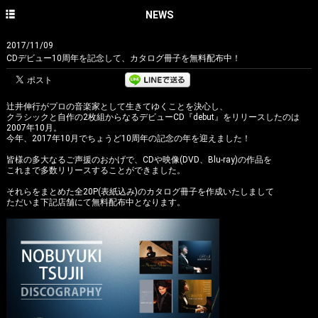
HOME
NEWS
NEWS
2017/11/09
CDデビュー10周年を記念して、カタログ冊子を無料配布中！
CONCERT
DISCOGRAPHY
辻井伸行がプロの音楽家として生きてゆくことを決心し、
クラシックと自作の2枚組からなるデビューCD『debut』をリリースしたのは
PROFILE
2007年10月。
今年、2017年10月でちょうど10周年の記念の年を迎えました！
PHOTO GALLERY
皆様の多大なるご声援のおかげで、CDや映像(DVD、Blu-ray)の作品を
これまで多数リリースすることができました。
CONTACT
それらをまとめた全20P(表紙込み)のカタログ冊子を作成いたしまして
ただいま下記店舗にて無料配布中となります。
English site
avex classics official site
avex classics facebook
avex classics twitter
avex classics YouTube