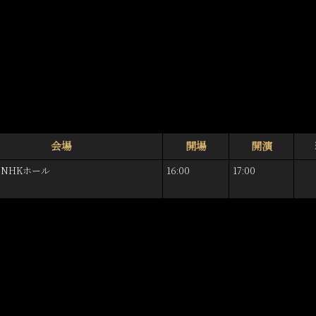
会場
開場
開演
NHKホール
16:00
17:00