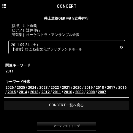
HOME
CONCERT
NEWS
井上道義OEK with 辻井伸行
［指揮］井上道義
CONCERT
［ピアノ］辻井伸行
［管弦楽］オーケストラ・アンサンブル金沢
DISCOGRAPHY
2011.09.24（土）
【滋賀】ひこね市文化プラザグランドホール
PROFILE
PHOTO GALLERY
関連キーワード
2011
CONTACT
キーワード検索
English site
2026
/
2025
/
2024
/
2023
/
2022
/
2021
/
2020
/
2019
/
2018
/
2017
/
2016
/
2015
/
2014
/
2013
/
2012
/
2011
/
2010
/
2009
/
2008
/
2007
avex classics official site
CONCERT一覧へ戻る
avex classics facebook
avex classics twitter
アーティストトップ
avex classics YouTube