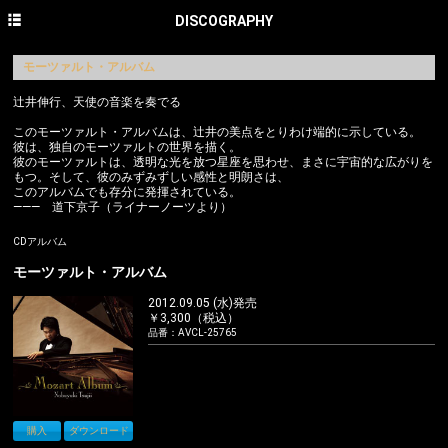
HOME
DISCOGRAPHY
NEWS
モーツァルト・アルバム
CONCERT
辻井伸行、天使の音楽を奏でる
このモーツァルト・アルバムは、辻井の美点をとりわけ端的に示している。
DISCOGRAPHY
彼は、独自のモーツァルトの世界を描く。
彼のモーツァルトは、透明な光を放つ星座を思わせ、まさに宇宙的な広がりを
PROFILE
もつ。そして、彼のみずみずしい感性と明朗さは、
このアルバムでも存分に発揮されている。
――― 道下京子（ライナーノーツより）
PHOTO GALLERY
CDアルバム
CONTACT
モーツァルト・アルバム
English site
2012.09.05 (水)発売
￥3,300（税込）
avex classics official site
品番：AVCL-25765
avex classics facebook
avex classics twitter
購入
ダウンロード
avex classics YouTube