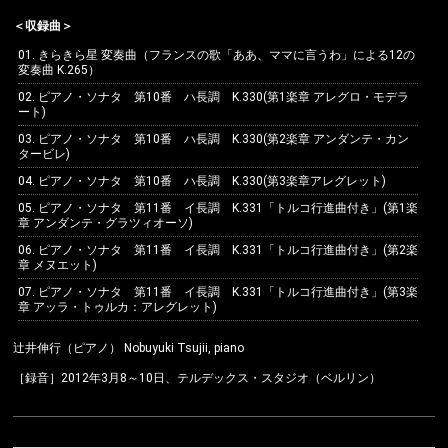
＜収録曲＞
Instagram
01. きらきら星 変奏曲（フランスの歌「ああ、ママに言うわ」による12の
変奏曲 K.265）
02. ピアノ・ソナタ 第10番 ハ長調 K.330(第1楽章 アレグロ・モデラ
ート)
03. ピアノ・ソナタ 第10番 ハ長調 K.330(第2楽章 アンダンテ・カン
タービレ)
04. ピアノ・ソナタ 第10番 ハ長調 K.330(第3楽章アレグレット)
05. ピアノ・ソナタ 第11番 イ長調 K.331「トルコ行進曲付き」(第1楽
章 アンダンテ・グラツィオーソ)
06. ピアノ・ソナタ 第11番 イ長調 K.331「トルコ行進曲付き」(第2楽
章 メヌエット)
07. ピアノ・ソナタ 第11番 イ長調 K.331「トルコ行進曲付き」(第3楽
章 アッラ・トゥルカ：アレグレット)
辻井伸行（ピアノ） Nobuyuki Tsujii, piano
［録音］2012年3月8～10日、テルデックス・スタジオ（ベルリン）