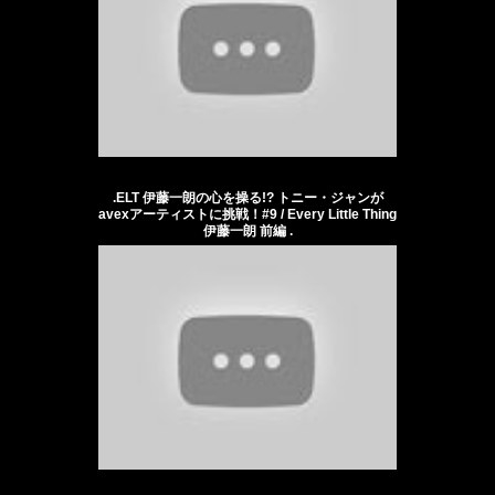
.ELT 伊藤一朗の心を操る!? トニー・ジャンが
avexアーティストに挑戦！#9 / Every Little Thing
伊藤一朗 前編 .