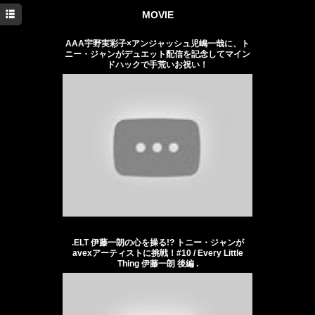
TOP
MOVIE
NEWS
AAA宇野実彩子×アンジャッシュ児嶋一哉に、ト
ニー・ジャンがデュエット配信を記念してマイン
ドハックで手荒いお祝い！
PROFILE
MOVIE
PHOTO
SPECIAL
Twitter
Facebook
BLOG
.ELT 伊藤一朗の心を操る!? トニー・ジャンが
avexアーティストに挑戦！#10 / Every Little
Weibo
Thing 伊藤一朗 後編 .