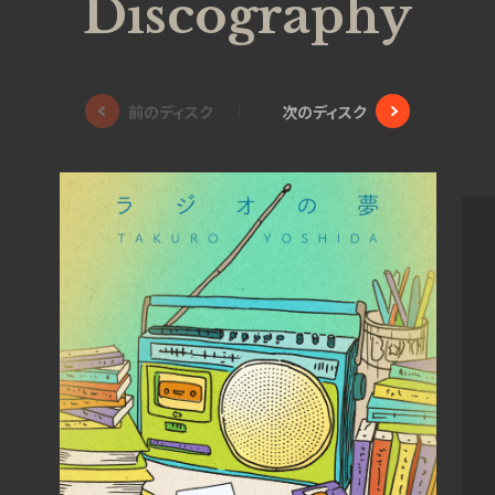
Discography
前のディスク
次のディスク