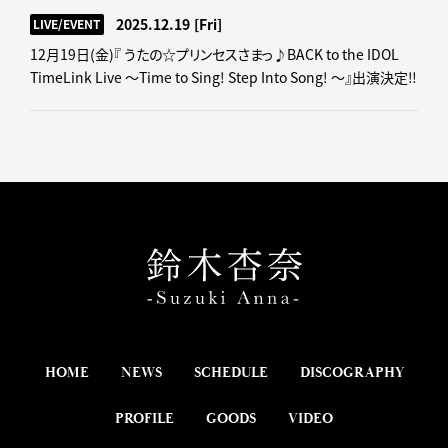
2025.12.19
[Fri]
LIVE/EVENT
12月19日(金)『 うたの☆プリンセスさまっ♪BACK to the IDOL
TimeLink Live ～Time to Sing! Step Into Song! ～』出演決定‼
HOME
NEWS
SCHEDULE
DISCOGRAPHY
PROFILE
GOODS
VIDEO