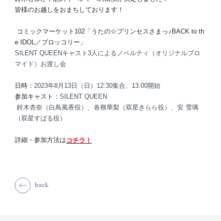
皆様のお越しをおまちしております！
コミックマーケット102「うたの☆プリンセスさまっ♪BACK to th
e IDOL／ブロッコリー」
SILENT QUEENキャスト3人によるノベルティ（オリジナルブロ
マイド）お渡し会
日時：
2023年8月13日（日）12:30集合、13:00開始
参加キャスト：
SILENT QUEEN
鈴木杏奈（白鳥風香役）、各務華梨（双星きらら役）、安 雪璃
（双星すばる役）
詳細・参加方法は
コチラ！
back