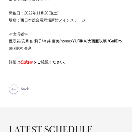
開催日：2022年11月26日(土)
場所：西日本総合展示場新館メインステージ
≪出演者≫
亜咲花/安月名 莉子/今井 麻美/nonoc/YURiKA/大西亜玖璃 /GuilDro
ps /鈴木 杏奈
詳細は
をご確認ください。
公式HP
back
LATEST SCHEDULE