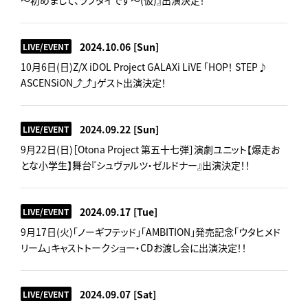
～初めまして、ラフダイです～(仮)』出演決定！
2024.10.06
[Sun]
LIVE/EVENT
10月6日(日)Z/X iDOL Project GALAXi LiVE 「HOP！ STEP♪
ASCENSiON⤴︎⤴︎」ゲスト出演決定！
2024.09.22
[Sun]
LIVE/EVENT
9月22日(日)［Otona Project 第五十七弾］演劇ユニット【爆走お
とな小学生】舞台『シュヴァルツ・ゼルドナー』出演決定！！
2024.09.17
[Tue]
LIVE/EVENT
9月17日(火)「ノーギフテッド」「AMBITION」発売記念「ウタヒメド
リーム」キャストトークショー・CDお渡し会に出演決定！！
2024.09.07
[Sat]
LIVE/EVENT