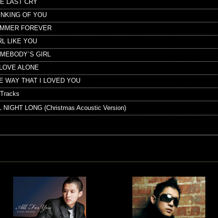
NE LAST CRY
HINKING OF YOU
UMMER FOREVER
IRL LIKE YOU
OMEBODY`S GIRL
N LOVE ALONE
HE WAY THAT I LOVED YOU
Tracks
L NIGHT LONG (Christmas Acoustic Version)