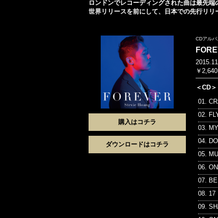
ロンドンでレコーディングされた曲は最先端
世界リリースを前にして、日本での先行リリ
CDアルバ
FORE
2015.1
￥2,6
＜CD＞
01. C
02. FL
購入はコチラ
03. M
04. D
ダウンロードはコチラ
05. M
06. O
07. B
08. 17
09. S