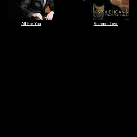
All For You
Summer Love