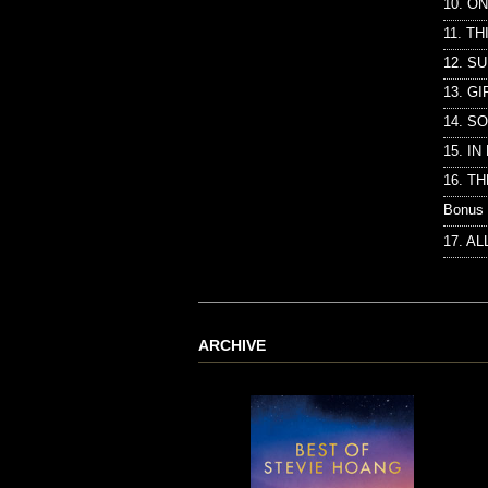
10. O
11. T
12. S
13. G
14. S
15. I
16. T
Bonus 
17. AL
ARCHIVE