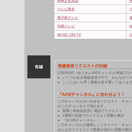
長崎文化放送
テレビ熊本
鹿児島テレビ
沖縄テレビ
M
MUSIC ON! TV
S
有線
有線放送リクエストの仕組
USEN440（ゆうせん440チャンネル/有線ブ
いくつかある有線放送の中で、みんながリ
ここにはいち早く新曲が必ず置いてありま
『Aの2チャンネル』に合わせよう！
このチャンネルがいわゆるリクエスト・チャン
がこのチャンネルで流れます。
実際に有線放送所に電話でリクエスト
1週間の全国でのリクエスト回数が集計
『Aの26チャンネル』
このチャンネルが週間ヒットチャート・チャン
みんなのリクエストで新曲が流れた回数の集計