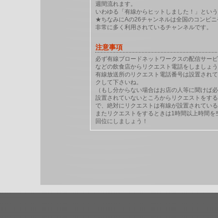
週間流れます。
いわゆる「有線からヒットしました！」という
★ちなみにAの26チャンネルは全国のコンビ
非常に多く利用されているチャンネルです。
注意事項
必ず有線ブロードネットワークスの配信サービ
などの飲食店からリクエスト電話をしましょう
有線放送所のリクエスト電話番号は設置されて
クして下さいね。
（もし分からない場合はお店の人等に聞けば必
設置されていないところからリクエストをする
で、絶対にリクエストは有線が設置されている
またリクエストをするときは1時間以上時間を
回位にしましょう！