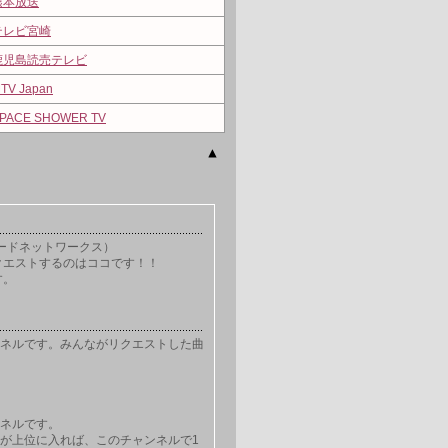
熊本放送
テレビ宮崎
鹿児島読売テレビ
TV Japan
PACE SHOWER TV
ロードネットワークス）
クエストするのはココです！！
す。
ネルです。みんながリクエストした曲
ネルです。
が上位に入れば、このチャンネルで1