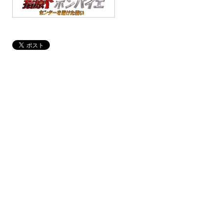
り」が待望の商品化!!!
2012.10.20
CD「意気地なしマスカレード」の初回封入特典の当選者
イベント『指原ボンバイエ』概要はこちら！
2012.10.10
「意気地なしマスカレード」劇場版の情報を更新しまし
2012.10.17
本日よりレコチョク、その他配信サイトにて、『意気地
スカレード』着うたフル®の配信スタート！
2012.10.10
「意気地なしマスカレード」 特典生写真絵柄を解禁！
2012.10.10
オフィシャルサイトをリニューアルしました！
2012.10.10
ＴＶ出演情報アップしました！
2012.10.10
『劇場版ミューズの鏡 マイプリティドール』絶賛公開中
2012.10.9
10月19日（金）20時からテレビ朝日「ミュージックス
ョン」出演決定！
2012.9.24
10/17発売「意気地なしマスカレード」商品内容、及び
内容に関してのQ&A を追加しました。
2012.9.24
10/17発売 指原莉乃 with アンリレ シングル「意気地