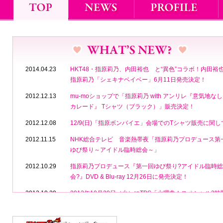
2014.04.23
HKT48・指原莉乃、内田裕也 と“異色”コラボ！内田裕也 f
指原莉乃「シェキナベイベー」6月11日発売決定！
2012.12.13
mu-moショップで「指原莉乃 with アンリレ『意気地な
カレード』 Tシャツ（ブラック）」販売決定！
2012.12.08
12/9(日)「指原ボンバイエ」会場でのTシャツ販売に関し
2012.11.15
NHK総合テレビ 音楽熱帯夜「指原莉乃プロデュース第
ゆび祭り～アイドル臨時総会～」
2012.10.29
指原莉乃プロデュース『第一回ゆび祭り?アイドル臨時総
会?』DVD & Blu-ray 12月26日に発売決定！
2012.10.29
2012年10月30日（火）にTBS「火曜曲！スペシャル3時
放送！」（19時スタート）に出演いたします。
2012.10.23
錚々たるアイドルグループが集結した奇跡のイベント「