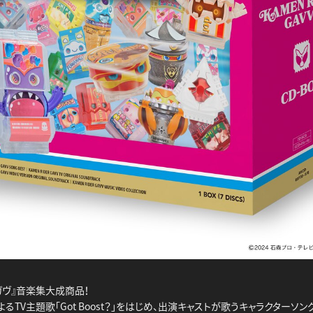
ガヴ』音楽集大成商品！
SによるTV主題歌「Got Boost？」をはじめ、出演キャストが歌うキャラクターソング、