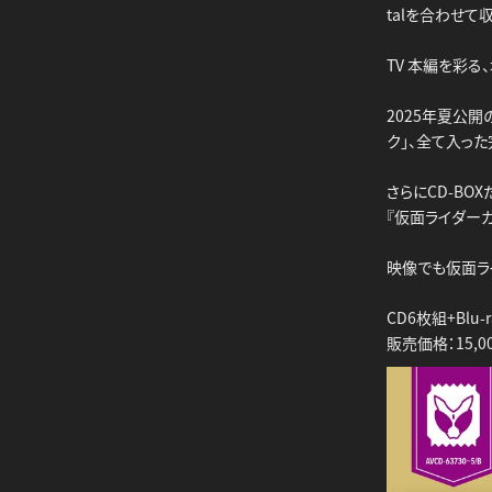
talを合わせて収
TV 本編を彩る
2025年夏公
ク」、全て入った
さらにCD-B
『仮面ライダーガヴ M
映像でも仮面ラ
CD6枚組+Blu
販売価格：15,00