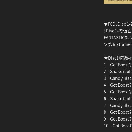
▼【CD：Disc 1-
《Disc 1-2》
FANTASTIC
ング、Instru
★Disc1収録
1 Got Boost？
2 Shake it of
3 Candy Blaz
4 Got Boost？ 
5 Got Boost？ 
6 Shake it off
7 Candy Blaze
8 Got Boost？ 
9 Got Boost？ 
10 Got Boost