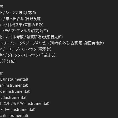
内容
TE / ショウマ（知念英和）
nter / 辛木田絆斗（日野友輔）
rade / 甘根幸果（宮部のぞみ）
light / ラキア・アマルガ（庄司浩平）
化における考察 / 酸賀研造（浅沼晋太郎）
トリー / シータ&ジープ&リゼル（川﨑帆々花・古賀 瑠・鎌田英怜奈）
ula / ニエルブ・ストマック（滝澤 諒）
 Bite / グロッタ・ストマック（千歳まち）
児（岸 洋佑）
内容
（Instrumental）
r（Instrumental）
de（Instrumental）
ht（Instrumental）
おける考察（Instrumental）
ー（Instrumental）
a（Instrumental）