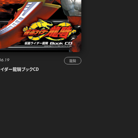
06.19
龍騎
イダー龍騎ブックCD