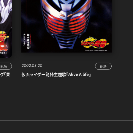
2002.03.20
龍騎
龍騎
グ「果
仮面ライダー龍騎主題歌『Alive A life』