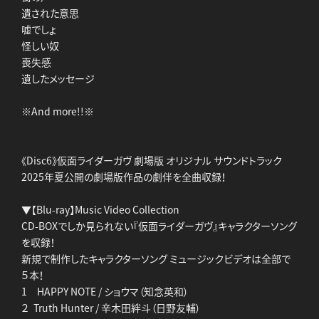
遺された意思
嘘でしょ
怪しい奴
喪失感
遺したメッセージ
※And more!!※
《Disc6》仮面ライダーガヴ 劇場版 オリジナル サウンドトラック
2025年夏公開の劇場版作品の劇伴を全曲収録！
▼【Blu-ray】Music Video Collection
CD-BOXでしか見られない『仮面ライダーガヴ』キャラクターソング
を収録！
新規で制作したキャラクターソング ミュージックビデオは全部で
５本！
1 HAPPY NOTE / ショウマ（知念英和）
２ Truth Hunter / 辛木田絆斗（日野友輔）