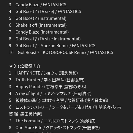
3 Candy Blaze / FANTASTICS
4 Got Boost？ (TV size) / FANTASTICS
5 Got Boost？ (Instrumental)
6 Shake it off (Instrumental)
7 Candy Blaze (Instrumental)
8 Got Boost？ (TV size Instrumental)
9 Got Boost？ - Maozon Remix / FANTASTICS
10 Got Boost？ - KOTONOHOUSE Remix / FANTASTICS
★Disc2収録内容
1 HAPPY NOTE / ショウマ（知念英和）
2 Truth Hunter / 辛木田絆斗（日野友輔）
3 Happy Parade / 甘根幸果（宮部のぞみ）
4 A ray of light / ラキア・アマルガ（庄司浩平）
5 被験体の進化における考察 / 酸賀研造（浅沼晋太郎）
6 ロストシンメトリー / シータ&ジープ&リゼル（川﨑帆々花・古
賀 瑠・鎌田英怜奈）
7 The Formula / ニエルブ・ストマック（滝澤 諒）
8 One More Bite / グロッタ・ストマック（千歳まち）