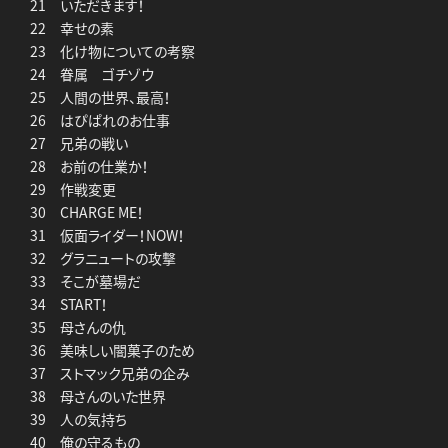
21 いただきます！
22 幸せの素
23 化け物についての考察
24 眷属 ゴチゾウ
25 人間の世界、最高！
26 はぴぱれのお仕事
27 兄弟の戦い
28 お前の仕業か！
29 作戦変更
30 CHARGE ME！
31 仮面ライダー！NOW！
32 グラニュートの攻撃
33 そこが墓場だ
34 START！
35 母さんの仇
36 美味しい闇菓子のため
37 ストマック兄弟の企み
38 母さんのいた世界
39 人の気持ち
40 俺の守るもの