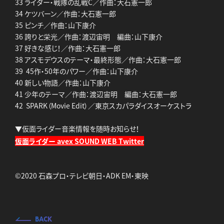
33 ライダー・戦隊の乱戦C／作曲：大石憲一郎
34 ケツバーン／作曲：大石憲一郎
35 ピンチ／作曲：山下康介
36 誇りと栄光／作曲：渡辺宙明 編曲：山下康介
37 好きな感じ！／作曲：大石憲一郎
38 アスモデウスのテーマ・最終形態／作曲：大石憲一郎
39 45作・50年のパワー／作曲：山下康介
40 新しい物語／作曲：山下康介
41 少年のテーマ／作曲：渡辺宙明 編曲：大石憲一郎
42 SPARK（Movie Edit）／東京スカパラダイスオーケストラ
▼仮面ライダー音楽情報を随時お知らせ！
仮面ライダー avex SOUND WEB Twitter
©2020 石森プロ・テレビ朝日・ADK EM・東映
BACK