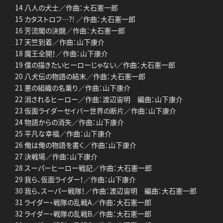
14 八人の犬士／作曲：大石憲一郎
15 カタストロフ…?! ／作曲：大石憲一郎
16 芳流閣の決闘／作曲：大石憲一郎
17 天竺到着／作曲：山下康介
18 魔王全開！／作曲：山下康介
19 僕の描きたいヒーローじゃない／作曲：大石憲一郎
20 八犬伝の物語の結末／作曲：大石憲一郎
21 悪の組織の名乗り／作曲：山下康介
22 消されるヒーロー／作曲：渡辺宙明 編曲：山下康介
23 仮面ライダーセイバー世界の断片／作曲：山下康介
24 物語からの消失／作曲：山下康介
25 平凡な幸福／作曲：山下康介
26 俺は俺の物語を書く／作曲：山下康介
27 決戦場／作曲：山下康介
28 スーパーヒーロー戦記／作曲：大石憲一郎
29 我ら、仮面ライダー！／作曲：山下康介
30 我ら、スーパー戦隊！／作曲：渡辺宙明 編曲：大石憲一郎
31 ライダー・戦隊の乱戦A／作曲：大石憲一郎
32 ライダー・戦隊の乱戦B／作曲：大石憲一郎