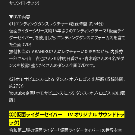
サウンドトラック）
▼DVD内容
《1》エンディングダンスレクチャー（収録時間：約54分）
仮面ライダーシリーズ約15年ぶりのエンディングテーマ「仮面ライ
ダーセイバー」を使用した、エンディングダンスにフォーカスを当て
た企画DVD！
振付担当のTAKAHIROさんにレクチャーいただきながら、内藤秀
一郎さん・山口貴也さん・川津明日香さん・青木瞭さんの４名がダ
ンスを披露！盛りだくさんのダンス企画DVDです。
《2》ホモサピエンスによる ダンス・オブ・ロゴス 出張版（収録時間：
約27分）
Youtube企画「ホモサピエンスによる ‪ダンス・オブ・ロゴス」の出張
版！
②【仮面ライダーセイバー TV オリジナル サウンドトラ
ック】
令和第二弾の仮面ライダー「仮面ライダーセイバー」の世界を音