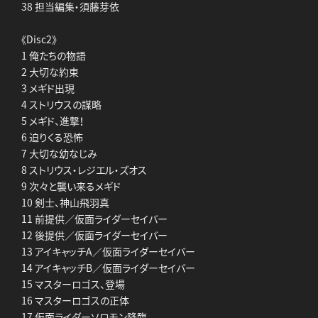
38 担当編集・須藤芽依
《Disc2》
1 俺たちの物語
2 大切な約束
3 メギド出現
4 ストリウスの謀略
5 メギド、進撃！
6 迫りくる恐怖
7 大切な幼なじみ
8 ストリウス・レジエル・ズオス
9 次々と襲い来るメギド
10 剣士、神山飛羽真
11 前提供／仮面ライダーセイバー
12 後提供／仮面ライダーセイバー
13 アイキャッチA／仮面ライダーセイバー
14 アイキャッチB／仮面ライダーセイバー
15 マスターロゴス、登場
16 マスターロゴスの正体
17 仮面ライダーソロモン降臨