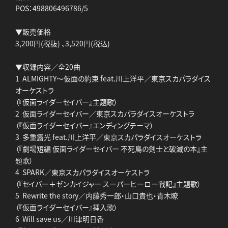
POS：498806496786/5
▼販売価格
3,200円(税抜) 、3,520円(税込)
▼収録内容／全20曲
1 ALMIGHTY～仮面の約束 feat.川上洋平／東京スカパラダイス
オーケストラ
（『仮面ライダーセイバー』主題歌）
2 仮面ライダーセイバー／東京スカパラダイスオーケストラ
（『仮面ライダーセイバー』エンディングテーマ）
3 多重露光 feat.川上洋平／東京スカパラダイスオーケストラ
（『劇場短編 仮面ライダーセイバー 不死鳥の剣士と破滅の本』主
題歌）
4 SPARK／東京スカパラダイスオーケストラ
（『セイバー＋ゼンカイジャー スーパーヒーロー戦記』主題歌）
5 Rewrite the story／内藤秀一郎・山口貴也・青木瞭
（『仮面ライダーセイバー』挿入歌）
6 Will save us／川津明日香