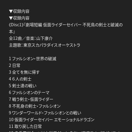
▼収録内容
▼収録内容
《Disc1》『劇場短編 仮面ライダーセイバー 不死鳥の剣士と破滅の
本』
全12曲／音楽：山下康介
主題歌：東京スカパラダイスオーケストラ
1 ファルシオン・世界の破滅
2 日常
3 全てを無に帰す
4 ６人の剣士
5 剣士達の戦い
6 ファルシオンのテーマ
7 戦う剣士・仮面ライダー
8 不死身の剣士・ファルシオン
9 ワンダーワールド・ファルシオンとの戦い
10 仮面ライダーセイバー エモーショナルドラゴン
11 取り戻した日常