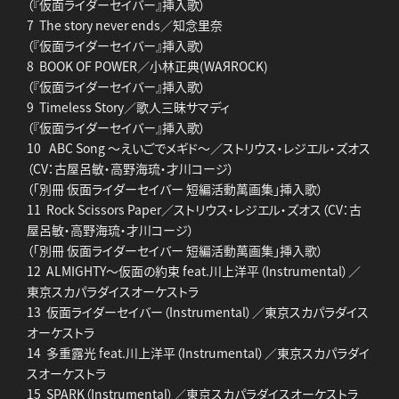
（『仮面ライダーセイバー』挿入歌）
7 The story never ends／知念里奈
（『仮面ライダーセイバー』挿入歌）
8 BOOK OF POWER／小林正典(WAЯROCK)
（『仮面ライダーセイバー』挿入歌）
9 Timeless Story／歌人三昧サマディ
（『仮面ライダーセイバー』挿入歌）
10 ABC Song ～えいごでメギド～／ストリウス・レジエル・ズオス
（CV：古屋呂敏・高野海琉・才川コージ）
（「別冊 仮面ライダーセイバー 短編活動萬画集」挿入歌）
11 Rock Scissors Paper／ストリウス・レジエル・ズオス（CV：古
屋呂敏・高野海琉・才川コージ）
（「別冊 仮面ライダーセイバー 短編活動萬画集」挿入歌）
12 ALMIGHTY～仮面の約束 feat.川上洋平（Instrumental）／
東京スカパラダイスオーケストラ
13 仮面ライダーセイバー（Instrumental）／東京スカパラダイス
オーケストラ
14 多重露光 feat.川上洋平（Instrumental）／東京スカパラダイ
スオーケストラ
15 SPARK（Instrumental）／東京スカパラダイスオーケストラ