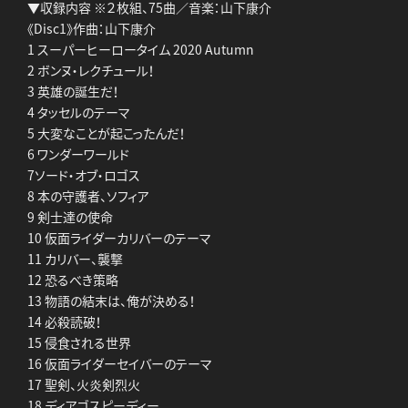
▼収録内容 ※２枚組、75曲／音楽：山下康介
《Disc1》作曲：山下康介
1 スーパーヒーロータイム 2020 Autumn
2 ボンヌ・レクチュール！
3 英雄の誕生だ！
4 タッセルのテーマ
5 大変なことが起こったんだ！
6 ワンダーワールド
7ソード・オブ・ロゴス
8 本の守護者、ソフィア
9 剣士達の使命
10 仮面ライダーカリバーのテーマ
11 カリバー、襲撃
12 恐るべき策略
13 物語の結末は、俺が決める！
14 必殺読破！
15 侵食される世界
16 仮面ライダーセイバーのテーマ
17 聖剣、火炎剣烈火
18 ディアゴスピーディー