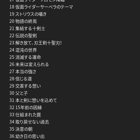
18 仮面ライダーサーベラのテーマ
19 ストリウスの囁き
20 物語の終焉
21 集結する十剣士
22 伝説の聖剣
23 解き放て、刃王剣十聖刃！
24 混沌の世界
25 消滅する運命
26 未来は変えられる
27 本当の強さ
28 信じる道
29 交差する想い
30 父と子
31 本と剣に想いを込めて
32 15年前の因縁
33 仕組まれた罠
34 取り戻せない過去
35 決意の朝
36 幼き日の思い出