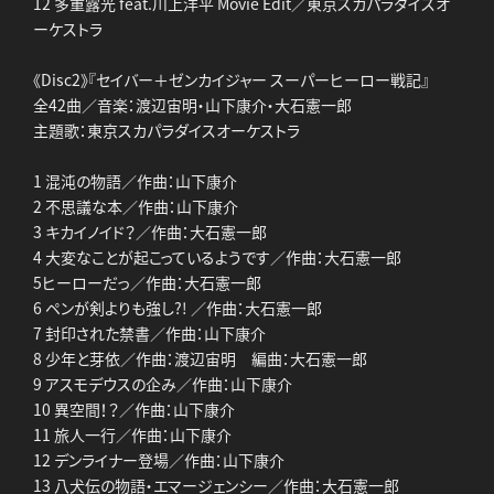
12 多重露光 feat.川上洋平 Movie Edit／東京スカパラダイスオ
ーケストラ
《Disc2》『セイバー＋ゼンカイジャー スーパーヒーロー戦記』
全42曲／音楽：渡辺宙明・山下康介・大石憲一郎
主題歌：東京スカパラダイスオーケストラ
1 混沌の物語／作曲：山下康介
2 不思議な本／作曲：山下康介
3 キカイノイド？／作曲：大石憲一郎
4 大変なことが起こっているようです／作曲：大石憲一郎
5ヒーローだっ／作曲：大石憲一郎
6 ペンが剣よりも強し?! ／作曲：大石憲一郎
7 封印された禁書／作曲：山下康介
8 少年と芽依／作曲：渡辺宙明 編曲：大石憲一郎
9 アスモデウスの企み／作曲：山下康介
10 異空間！？／作曲：山下康介
11 旅人一行／作曲：山下康介
12 デンライナー登場／作曲：山下康介
13 八犬伝の物語・エマージェンシー／作曲：大石憲一郎