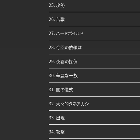
25. 攻勢
26. 苦戦
27. ハードボイルド
28. 今回の依頼は
29. 夜霧の探偵
30. 華麗な一族
31. 闇の儀式
32. 大々的タネアカシ
33. 出現
34. 攻撃