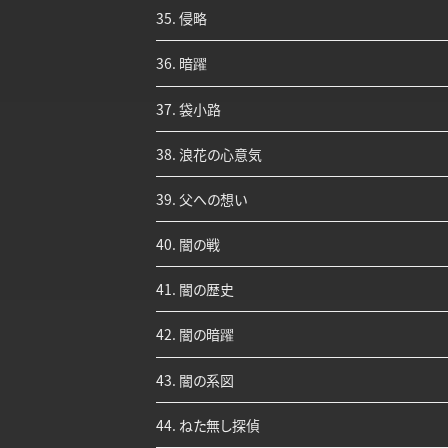
35. 侵略
36. 暗躍
37. 袋小路
38. 浪花の心意気
39. 父への想い
40. 闇の戦
41. 闇の歴史
42. 闇の暗躍
43. 闇の系図
44. ねた無し探偵