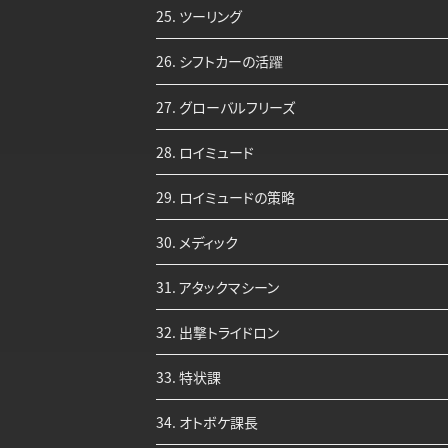
25. ツーリング
26. シフトカーの活躍
27. グローバルフリーズ
28. ロイミュード
29. ロイミュードの策略
30. メディック
31. アタックマシーン
32. 出撃トライドロン
33. 特状課
34. オトボケ課長