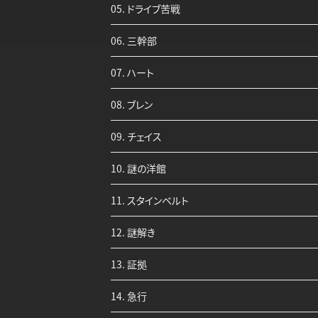
05. ドライブ苦戦
06. 三幹部
07. ハート
08. ブレン
09. チェイス
10. 謎の洋館
11. スタインベルト
12. 謎解き
13. 証拠
14. 急行