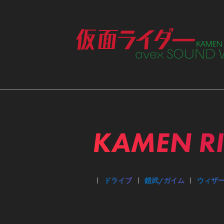
ME
KAMEN R
ド
エグゼイド
ゴースト
ドライブ
鎧武/ガイム
ウィザ