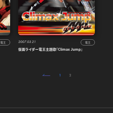
2007.03.21
電王
電王
仮面ライダー電王主題歌『Climax Jump』
1
2