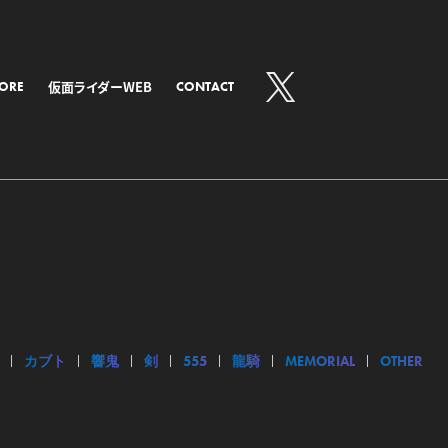
仮面ライダーWEB
TORE
CONTACT
カブト
響鬼
剣
555
龍騎
MEMORIAL
OTHER