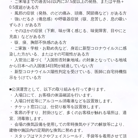
・ ご来場までの過去5日以内に37.5度以上の発熱、または平熱＋
0.5度超がある方
・
風邪の症状（発熱、のどの痛み、頭痛、関節痛など）がある方
・
強いだるさ（倦怠感）や呼吸器症状（咳、息苦しさ、息の吸い
ずらさ）がある方
・
そのほかの症状（下痢、味が薄く感じる、味覚障害、目やにと
充血）などがある方
・
咳、痰、胸部不快感のある方
・
ご家族・学校・お勤め先など、身近に新型コロナウイルスに感
染した方がいる、またはその可能性がある方
・
入管法に基づく『入国拒否対象地域』の対象となっている地域
から日本への入国後14日間が経過していない方
・
新型コロナウイルス陽性判定を受けている、医師に自宅待機指
示をうけている方
■公演運営として、以下の取り組みを行って参ります。
・
入場口にて、お客様の体温確認を行います。
・
入場口付近等にアルコール消毒液などを設置致します。
・
チケット窓口には、仕切り板等を設置致します。
・
客席の手すり、肘掛けなど、多くのお客様が触れる場所は、適
宜、消毒致します。
・
会場の換気設備を使用しての常時換気やドアの解放等により、
建物や施設内の定期的な換気に努めます。
・
スタッフはマスクやフェイスシールド、手袋等を着用させて頂