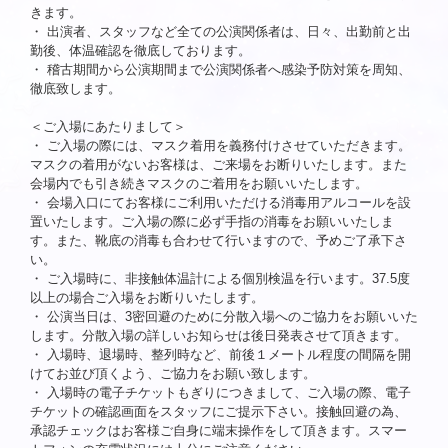
きます。
・
出演者、スタッフなど全ての公演関係者は、日々、出勤前と出
勤後、体温確認を徹底しております。
・
稽古期間から公演期間まで公演関係者へ感染予防対策を周知、
徹底致します。
＜ご入場にあたりまして＞
・
ご入場の際には、マスク着用を義務付けさせていただきます。
マスクの着用がないお客様は、ご来場をお断りいたします。また
会場内でも引き続きマスクのご着用をお願いいたします。
・
会場入口にてお客様にご利用いただける消毒用アルコールを設
置いたします。ご入場の際に必ず手指の消毒をお願いいたしま
す。また、靴底の消毒も合わせて行いますので、予めご了承下さ
い。
・
ご入場時に、非接触体温計による個別検温を行います。37.5度
以上の場合ご入場をお断りいたします。
・
公演当日は、3密回避のために分散入場へのご協力をお願いいた
します。分散入場の詳しいお知らせは後日発表させて頂きます。
・
入場時、退場時、整列時など、前後１メートル程度の間隔を開
けてお並び頂くよう、ご協力をお願い致します。
・
入場時の電子チケットもぎりにつきまして、ご入場の際、電子
チケットの確認画面をスタッフにご提示下さい。接触回避の為、
承認チェックはお客様ご自身に端末操作をして頂きます。スマー