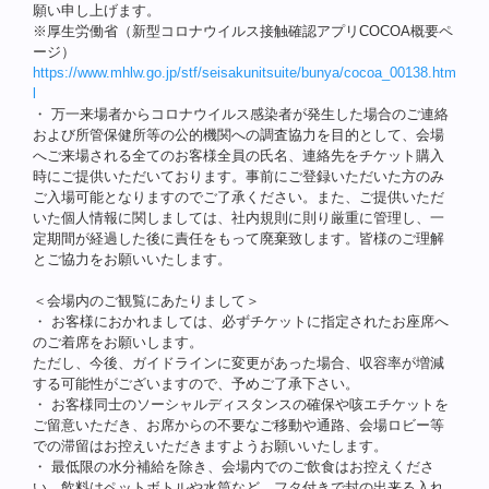
願い申し上げます。
※厚生労働省（新型コロナウイルス接触確認アプリCOCOA概要ペ
ージ）
https://www.mhlw.go.jp/stf/seisakunitsuite/bunya/cocoa_00138.htm
l
・
万一来場者からコロナウイルス感染者が発生した場合のご連絡
および所管保健所等の公的機関への調査協力を目的として、会場
へご来場される全てのお客様全員の氏名、連絡先をチケット購入
時にご提供いただいております。事前にご登録いただいた方のみ
ご入場可能となりますのでご了承ください。また、ご提供いただ
いた個人情報に関しましては、社内規則に則り厳重に管理し、一
定期間が経過した後に責任をもって廃棄致します。皆様のご理解
とご協力をお願いいたします。
＜会場内のご観覧にあたりまして＞
・
お客様におかれましては、必ずチケットに指定されたお座席へ
のご着席をお願いします。
ただし、今後、ガイドラインに変更があった場合、収容率が増減
する可能性がございますので、予めご了承下さい。
・
お客様同士のソーシャルディスタンスの確保や咳エチケットを
ご留意いただき、お席からの不要なご移動や通路、会場ロビー等
での滞留はお控えいただきますようお願いいたします。
・
最低限の水分補給を除き、会場内でのご飲食はお控えくださ
い。飲料はペットボトルや水筒など、フタ付きで封の出来る入れ