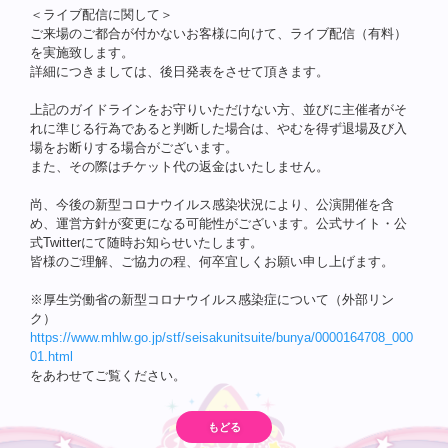
＜ライブ配信に関して＞
ご来場のご都合が付かないお客様に向けて、ライブ配信（有料）
を実施致します。
詳細につきましては、後日発表をさせて頂きます。
上記のガイドラインをお守りいただけない方、並びに主催者がそ
れに準じる行為であると判断した場合は、やむを得ず退場及び入
場をお断りする場合がございます。
また、その際はチケット代の返金はいたしません。
尚、今後の新型コロナウイルス感染状況により、公演開催を含
め、運営方針が変更になる可能性がございます。公式サイト・公
式Twitterにて随時お知らせいたします。
皆様のご理解、ご協力の程、何卒宜しくお願い申し上げます。
※厚生労働省の新型コロナウイルス感染症について（外部リン
ク）
https://www.mhlw.go.jp/stf/seisakunitsuite/bunya/0000164708_000
01.html
をあわせてご覧ください。
もどる