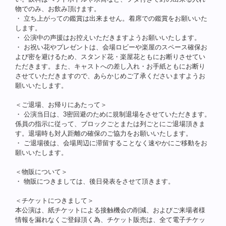
物でのみ、お飲み頂けます。
・
立ち上がっての鑑賞は出来ません。着席での鑑賞をお願いいた
します。
・
公演中の声援はお控えいただきますようお願いいたします。
・
お祝い花やプレゼントは、会場ロビーや楽屋のスペース確保お
よび密を避けるため、スタンド花・楽屋花ともにお断りさせてい
ただきます。また、キャストへの差し入れ・お手紙ともにお断り
させていただきますので、あらかじめご了承くださいますようお
願いいたします。
＜ご退場、お帰りにあたって＞
・
公演当日は、3密回避のために規制退場をさせていただきます。
係員の指示に従って、ブロックごとまたは列ごとにご退場頂きま
す。退場時も対人距離の確保のご協力をお願いいたします。
・
ご退場後は、会場周辺に滞留することなく速やかにご移動をお
願いいたします。
＜物販について＞
・
物販につきましては、後日発表をさせて頂きます。
＜チケットにつきまして＞
本公演は、紙チケットによる接触機会の削減、およびご来場者様
情報を漏れなくご登録頂く為、チケット販売は、全て電子チケッ