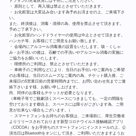
トフォンの充電状況には十分にご注意ください。
・
原則として、再入場は禁止とさせていただきます。
・
お化粧室は大変込み合います為予めお済ませの上、ご来場下さ
い。
また、終演後は、消毒・清掃の為、使用を禁止させて頂きます。
予めご了承下さい。
・
お化粧室のハンドドライヤーの使用は中止とさせて頂きます。
ハンカチ等、お客様にてご用意をお願い致します。
・
会場内にアルコール消毒液の設置をいたします。咳・くしゃ
み・お手洗いの後は、石鹸での手洗いやアルコール消毒の実施に
ご協力をお願いいたします。
・
喫煙所のご利用は、禁止とさせていただきます。
・
車椅子のご利用などにより、当日のお手伝いやご案内をご希望
のお客様は、当日のスムーズなご案内の為、チケット購入後、ご
来場日の5営業日前の営業時間内までに、お問い合わせ先までご連
絡下さいます様、お願い申し上げます。
尚、同伴のお客様もチケットが必要となります。
（車椅子等でご観劇頂くスペースにつきましても、一定の間隔を
空けております都合上、スペースには限りがございます為、ご用
意が出来ない場合もございます。）
・
スマートフォンをお持ちのお客様は、ご来場前に、厚生労働省
よりリリースされております新型コロナウイルス接触確認アプリ
（COCOA）をお手持ちのスマートフォンにインストールの上、公
演当日はBluetoothをオンにして頂き、ご利用いただきますようお