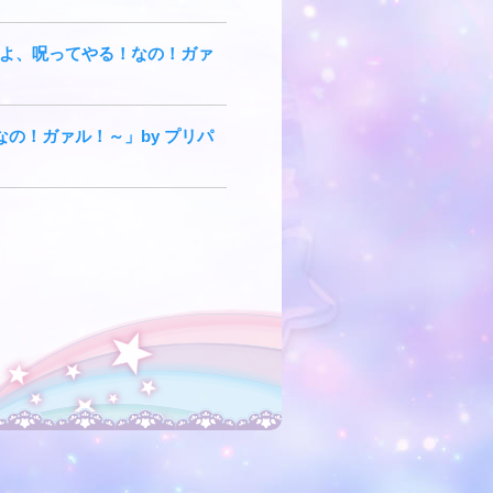
べたちよ、呪ってやる！なの！ガァ
なの！ガァル！～」by プリパ