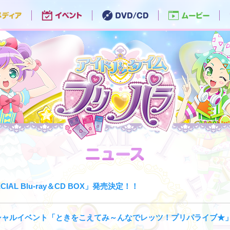
ECIAL Blu-ray＆CD BOX」発売決定！！
シャルイベント「ときをこえてみ～んなでレッツ！プリパライブ★