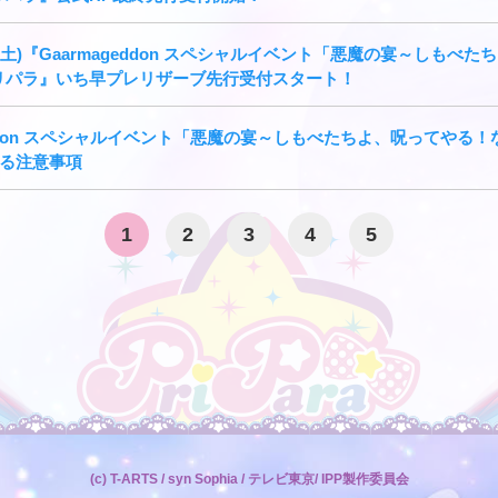
8日(土)『Gaarmageddon スペシャルイベント「悪魔の宴～しも
プリパラ』いち早プレリザーブ先行受付スタート！
eddon スペシャルイベント「悪魔の宴～しもべたちよ、呪ってやる！
る注意事項
1
2
3
4
5
(c) T-ARTS / syn Sophia / テレビ東京/ IPP製作委員会