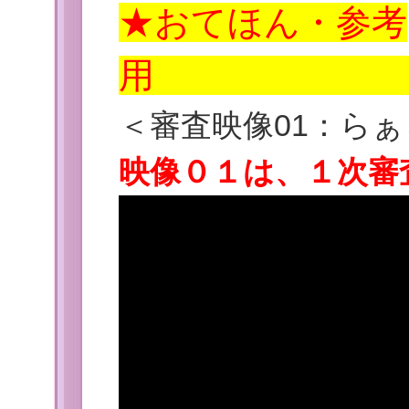
★おてほん・参考
＜審査映像01：ら
映像０１は、１次審