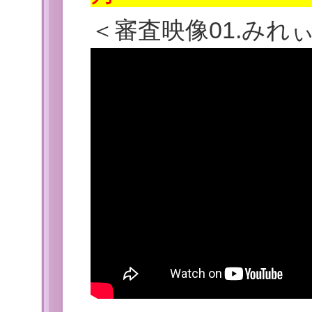
＜
審査映像
01.みれ