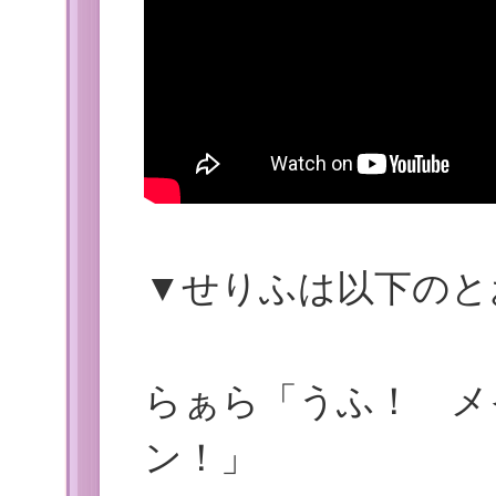
▼せりふは以下のと
らぁら「うふ！ メ
ン！」