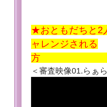
★おともだちと2
ャレンジされる
＜
審査映像
01.ら