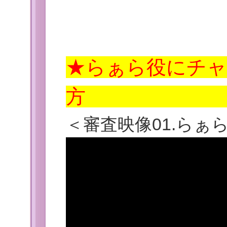
★らぁら役にチ
＜
審査映像
01.らぁ