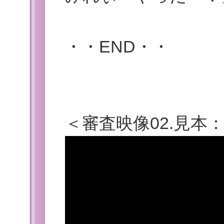
・・END・・
＜
審査映像
02.見