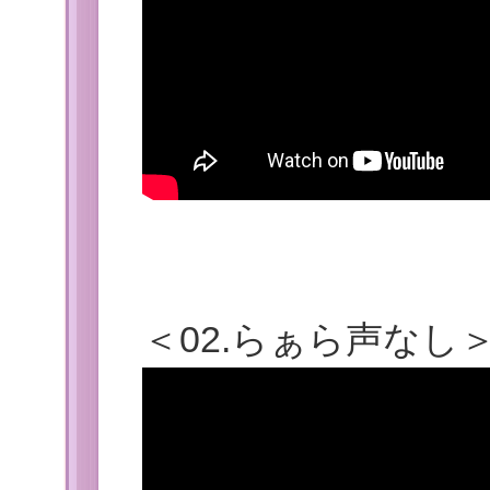
＜02.らぁら声なし