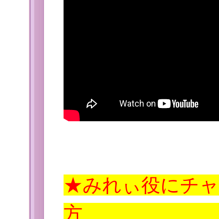
★みれぃ役にチ