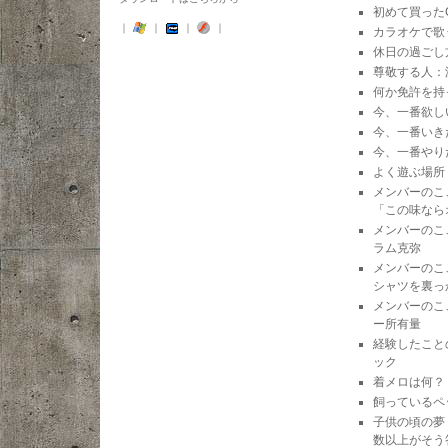
初めて買ったC
｜
｜
｜
｜
カラオケで歌
休日の過ごし
尊敬する人：
何か免許を持
今、一番欲し
今、一番いき
今、一番やり
よく遊ぶ場所
メンバーのこ
「この味なら
メンバーのこ
ラム克弥
メンバーのこ
シャツを裏っ
メンバーのこ
ー所有量
経験したこと
ック
着メロは何？
飼っているペ
子供の頃の夢
数以上がそう