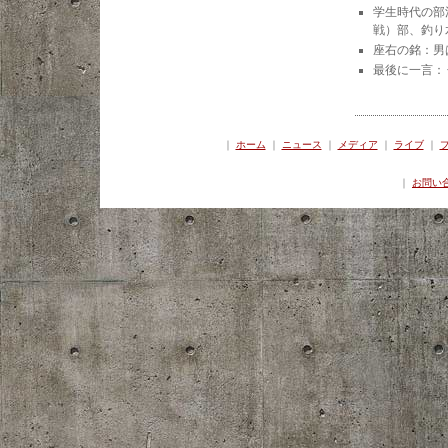
学生時代の部
戦）部、釣り
座右の銘：男
最後に一言：
｜
ホーム
｜
ニュース
｜
メディア
｜
ライブ
｜
｜
お問い