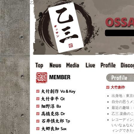
乙三.オフィシャルホームページ
TOP
NEWS
MEDIA
LIVE
PROFILE
DISC
プロフィール - Profile -
乙三.達紹介 -Profi
大竹創作
大竹創作
出身地：東京
大竹幸平
自分の思うメ
畑野淳
最近の趣味：
高橋克弥
乙三.楽曲の
レコーディン
石井慎太郎
いいなぁなん
大郷良知
ィングできた