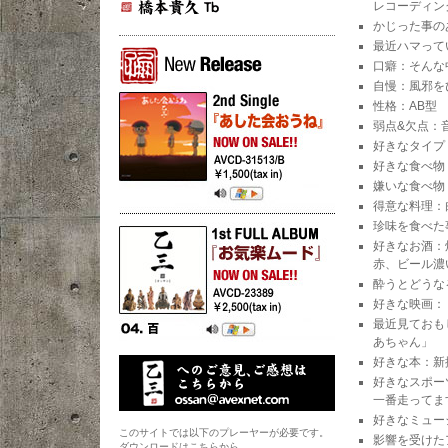
橋本貴久
レコーディン
かじった事の
最近ハマって
リリース情報 -New Release-
口癖：そんな
自慢：風邪を
性格：AB型
弱点&欠点：
好きなタイプ
好きな食べ物
嫌いな食べ物
得意な料理：
珍味を食べた
好きなお酒：
赤、ビール濃
酔うとどうな
好きな映画：
最近見ておも
あちゃん」
好きな本：新
好きなスポー
一番走ってま
好きなミュージ
このサイトでは以下のプレーヤーが必要です。
影響を受けた
ダウンロードはこちらから