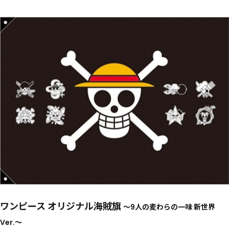
ワンピース オリジナル海賊旗
～9人の麦わらの一味 新世界
Ver.～