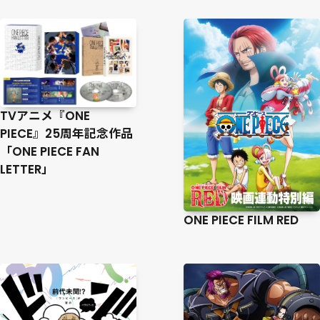
TVアニメ『ONE
PIECE』25周年記念作品
「ONE PIECE FAN
LETTER」
ONE PIECE FILM RED