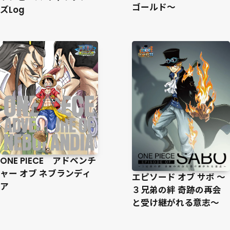
ゴールド～
ズLog
ONE PIECE アドベンチ
ャー オブ ネブランディ
エピソード オブ サボ ～
ア
３兄弟の絆 奇跡の再会
と受け継がれる意志～