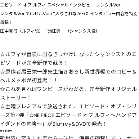
エピソード オブ ルフィ スペシャルインタビュー レンタルVer.
レンタルVer.ではセルVer.に入りきれなかったインタビュー内容を特別
収録！
田中真弓（ルフィ役）／池田秀一（シャンクス役）
☆ルフィが冒険に出るきっかけになったシャンクスとのエ
ピソードが完全新作で蘇る！
☆原作者尾田栄一郎先生描きおろし新世界編でのコビー＆
ヘルメッポが初登場！！
☆これを見ればワンピースがわかる、完全新作オリジナル
ストーリー！
☆土曜プレミアムで放送された、エピソード・オブ・シリ
ーズ第4弾「ONE PIECE エピソード オブ ルフィ～ハンドア
イダンドの冒険～」がBlu-ray&DVDで発売！
STORY
新世界に突入した麦わら一味は、海軍の砲撃にあい、サニ