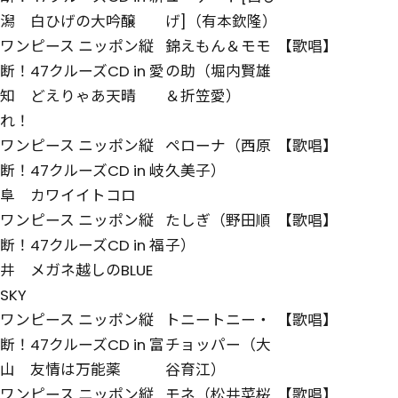
潟 白ひげの大吟醸
げ]（有本欽隆）
ワンピース ニッポン縦
錦えもん＆モモ
【歌唱】
断！47クルーズCD in 愛
の助（堀内賢雄
知 どえりゃあ天晴
＆折笠愛）
れ！
ワンピース ニッポン縦
ペローナ（西原
【歌唱】
断！47クルーズCD in 岐
久美子）
阜 カワイイトコロ
ワンピース ニッポン縦
たしぎ（野田順
【歌唱】
断！47クルーズCD in 福
子）
井 メガネ越しのBLUE
SKY
ワンピース ニッポン縦
トニートニー・
【歌唱】
断！47クルーズCD in 富
チョッパー（大
山 友情は万能薬
谷育江）
ワンピース ニッポン縦
モネ（松井菜桜
【歌唱】