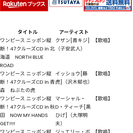
タイトル
アーティスト
ワンピース ニッポン縦
クザン[青キジ]
【歌唱】
断！47クルーズCD in 北
（子安武人）
海道 NORTH BLUE
ROAD
ワンピース ニッポン縦
イッショウ[藤
【歌唱】
断！47クルーズCD in 青
虎]（沢木郁也）
森 ねぶたの虎
ワンピース ニッポン縦
マーシャル・
【歌唱】
断！47クルーズCD in 秋
D・ティーチ[黒
田 NOW MY HANDS
ひげ]（大塚明
GET!!!!
夫）
ワンピース ニッポン縦
ジュエリー・ボ
【歌唱】