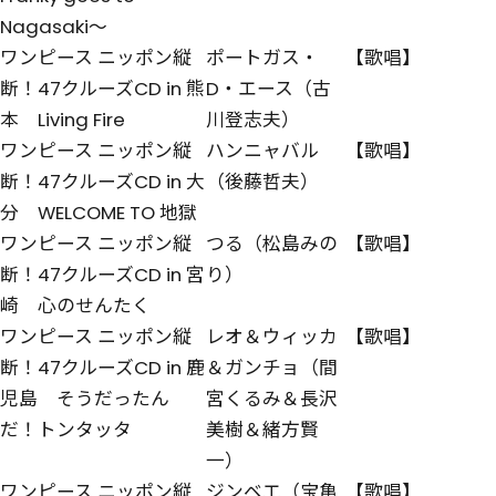
Nagasaki～
ワンピース ニッポン縦
ポートガス・
【歌唱】
断！47クルーズCD in 熊
D・エース（古
本 Living Fire
川登志夫）
ワンピース ニッポン縦
ハンニャバル
【歌唱】
断！47クルーズCD in 大
（後藤哲夫）
分 WELCOME TO 地獄
ワンピース ニッポン縦
つる（松島みの
【歌唱】
断！47クルーズCD in 宮
り）
崎 心のせんたく
ワンピース ニッポン縦
レオ＆ウィッカ
【歌唱】
断！47クルーズCD in 鹿
＆ガンチョ（間
児島 そうだったん
宮くるみ＆長沢
だ！トンタッタ
美樹＆緒方賢
一）
ワンピース ニッポン縦
ジンベエ（宝亀
【歌唱】