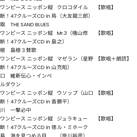
ワンピース ニッポン縦
クロコダイル
【歌唱】
断！47クルーズCD in 鳥
（大友龍三郎）
取 THE SAND BLUES
ワンピース ニッポン縦
Mr.3（檜山修
【歌唱】
断！47クルーズCD in 島
之）
根 島根３賛歌
ワンピース ニッポン縦
マゼラン（星野
【歌唱＋朗読】
断！47クルーズCD in 山
充昭）
口 維新伝心・インペ
ルダウン
ワンピース ニッポン縦
ウソップ（山口
【歌唱】
断！47クルーズCD in 香
勝平）
川 一撃必中
ワンピース ニッポン縦
ジュラキュー
【歌唱】
断！47クルーズCD in 徳
ル・ミホーク
島 海を見つめる目
（掛川裕彦）