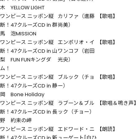
木 YELLOW LIGHT
ワンピース ニッポン縦
カリファ（進藤
【歌唱】
断！47クルーズCD in 群
尚美）
馬 泡MISSION
ワンピース ニッポン縦
エンポリオ・イ
【歌唱】
断！47クルーズCD in 山
ワンコフ（岩田
梨 FUN FUNキングダ
光央）
ム！
ワンピース ニッポン縦
ブルック（チョ
【歌唱】
断！47クルーズCD in 静
ー）
岡 Bone Holiday
ワンピース ニッポン縦
ラブーン＆ブル
【歌唱＆鳴き声】
断！47クルーズCD in 長
ック（チョー）
野 約束の岬
ワンピース ニッポン縦
エドワード・ニ
【朗読】
断！47クルーズCD in 新
ューゲート[白ひ