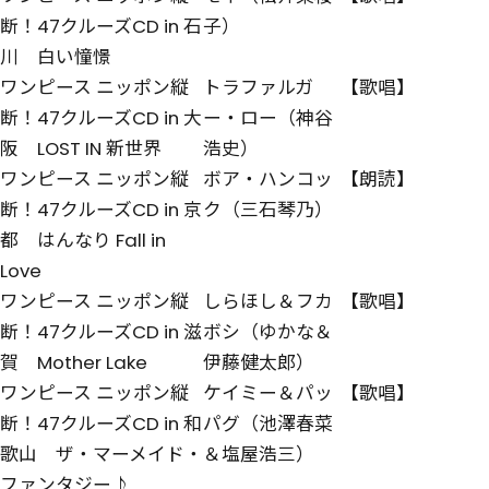
断！47クルーズCD in 石
子）
川 白い憧憬
ワンピース ニッポン縦
トラファルガ
【歌唱】
断！47クルーズCD in 大
ー・ロー（神谷
阪 LOST IN 新世界
浩史）
ワンピース ニッポン縦
ボア・ハンコッ
【朗読】
断！47クルーズCD in 京
ク（三石琴乃）
都 はんなり Fall in
Love
ワンピース ニッポン縦
しらほし＆フカ
【歌唱】
断！47クルーズCD in 滋
ボシ（ゆかな＆
賀 Mother Lake
伊藤健太郎）
ワンピース ニッポン縦
ケイミー＆パッ
【歌唱】
断！47クルーズCD in 和
パグ（池澤春菜
歌山 ザ・マーメイド・
＆塩屋浩三）
ファンタジー♪