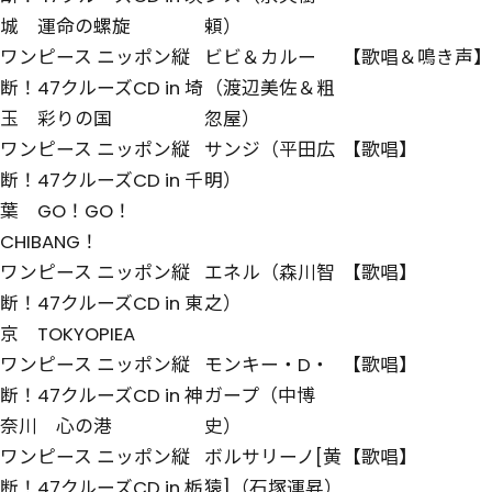
城 運命の螺旋
頼）
ワンピース ニッポン縦
ビビ＆カルー
【歌唱＆鳴き声】
断！47クルーズCD in 埼
（渡辺美佐＆粗
玉 彩りの国
忽屋）
ワンピース ニッポン縦
サンジ（平田広
【歌唱】
断！47クルーズCD in 千
明）
葉 GO！GO！
CHIBANG！
ワンピース ニッポン縦
エネル（森川智
【歌唱】
断！47クルーズCD in 東
之）
京 TOKYOPIEA
ワンピース ニッポン縦
モンキー・D・
【歌唱】
断！47クルーズCD in 神
ガープ（中博
奈川 心の港
史）
ワンピース ニッポン縦
ボルサリーノ[黄
【歌唱】
断！47クルーズCD in 栃
猿]（石塚運昇）