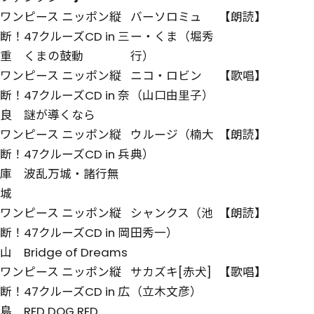
ワンピース ニッポン縦
バーソロミュ
【朗読】
断！47クルーズCD in 三
ー・くま（堀秀
重 くまの鼓動
行）
ワンピース ニッポン縦
ニコ・ロビン
【歌唱】
断！47クルーズCD in 奈
（山口由里子）
良 謎が導くなら
ワンピース ニッポン縦
ウルージ（楠大
【朗読】
断！47クルーズCD in 兵
典）
庫 波乱万城・諸行無
城
ワンピース ニッポン縦
シャンクス（池
【朗読】
断！47クルーズCD in 岡
田秀一）
山 Bridge of Dreams
ワンピース ニッポン縦
サカズキ[赤犬]
【歌唱】
断！47クルーズCD in 広
（立木文彦）
島 RED DOG RED