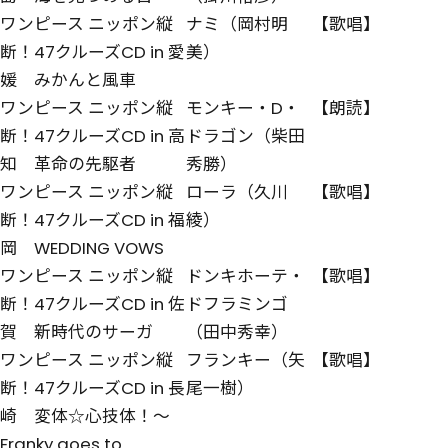
ワンピース ニッポン縦
ナミ（岡村明
【歌唱】
断！47クルーズCD in 愛
美）
媛 みかんと風車
ワンピース ニッポン縦
モンキー・D・
【朗読】
断！47クルーズCD in 高
ドラゴン（柴田
知 革命の先駆者
秀勝）
ワンピース ニッポン縦
ローラ（久川
【歌唱】
断！47クルーズCD in 福
綾）
岡 WEDDING VOWS
ワンピース ニッポン縦
ドンキホーテ・
【歌唱】
断！47クルーズCD in 佐
ドフラミンゴ
賀 新時代のサーガ
（田中秀幸）
ワンピース ニッポン縦
フランキー（矢
【歌唱】
断！47クルーズCD in 長
尾一樹）
崎 変体☆心技体！～
Franky goes to