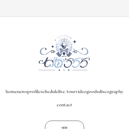
home
news
profile
schedule
live/tour
video
goods
discography
contact
sns