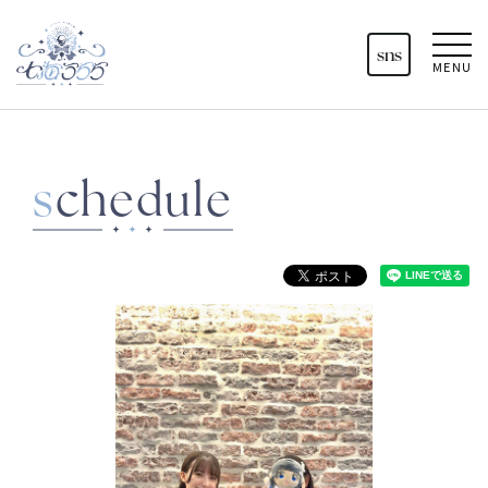
sns
MENU
schedule