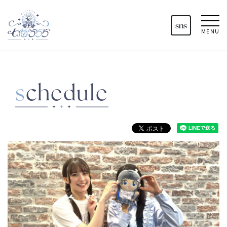
sns
MENU
schedule