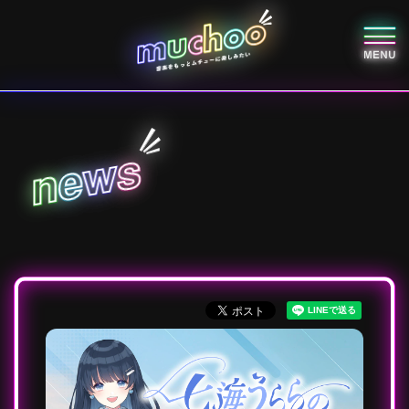
s
w
e
n