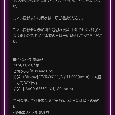
で、スタッフの案内に従い順次スマホ撮影会へご参加くださ
い。
スマホ撮影以外の行為は一切ご遠慮ください。
スマホ撮影会は参加列が途切れ次第、お知らせなく終了と
なりますので、参加ご希望の方は予め整列してお待ちくださ
い。
■イベント対象商品
2024/11/20発売
七海うらら「Kiss and Cry」
①【AL+Blu-ray】CTCR-96111/B ￥11,000(tax in) ※初回
三方背BOX仕様
②【AL】(AVCD-63660) ￥4,180(tax in)
当日会場にて対象商品をご予約頂いた方には以下の通り
に
・優先エリア入場整理券