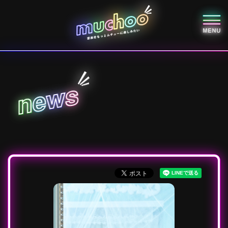
s
w
e
n